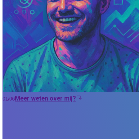
Meer weten over mij?
01/06